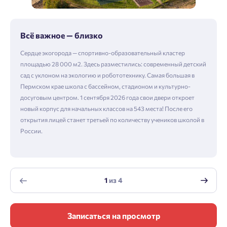
Всё важное — близко
Сердце экогорода — спортивно-образовательный кластер
площадью 28 000 м2. Здесь разместились: современный детский
сад с уклоном на экологию и робототехнику. Самая большая в
Пермском крае школа с бассейном, стадионом и культурно-
досуговым центром. 1 сентября 2026 года свои двери откроет
новый корпус для начальных классов на 543 места! После его
открытия лицей станет третьей по количеству учеников школой в
России.
1
из
4
Записаться на просмотр