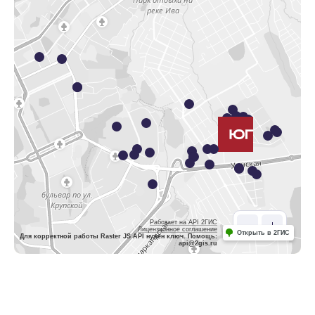
Работает на API 2ГИС
Лицензионное соглашение
Открыть в 2ГИС
Для корректной работы Raster JS API нужен ключ. Помощь:
api@2gis.ru