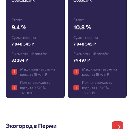
Совкомбанк
Сбербанк
перезвоним.
Проект
Ставка
Ставка
9.4 %
10.8 %
Сумма кредита
Сумма кредита
7 948 545 ₽
7 948 545 ₽
Фамилия
Добро пожаловать в личный
Пожалуйста, оставьте ваши контакты и мы вам
Ежемесячный платёж
Ежемесячный платёж
кабинет
перезвоним.
32 384 ₽
74 497 ₽
Выбор города
Добавляйте планировки в избранное
Максимальная сумма
Максимальная сумма
Имя
i
i
Имя
кредита 15 млн ₽
кредита 15 млн ₽
Нет времени выбирать?
Делитесь подборками
Полная стоимость
Полная стоимость
Краснодар
i
i
кредита 9.870% -
кредита 11.340% -
Пермь
14.100%
16.200%
Подбор квартиры за 3 минуты
Телефон
Больше никаких паролей! Введите номер
Отчество
Ростов-на-Дону
телефона, кликнув на кнопку «Войти» ниже
Начать
Екатеринбург
и мы вышлем вам одноразовый код
Владивосток
подтверждения.
Экогород в Перми
Согласен на обработку
персональных данных