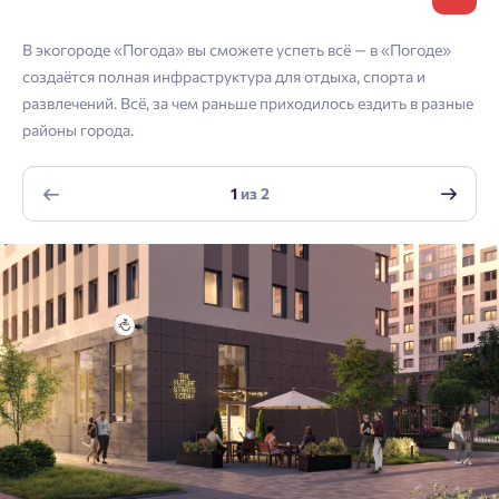
Телефон
Астрахань
Согласен получать информационную рассылку
В экогороде «Погода» вы сможете успеть всё — в «Погоде»
Войти
создаётся полная инфраструктура для отдыха, спорта и
Отправить
развлечений. Всё, за чем раньше приходилось ездить в разные
Личный кабинет
Личный кабинет
Email
районы города.
Введите номер телефона, чтобы войти или
Мы отправили код на номер .
1
из
2
зарегистрироваться.
Согласен на обработку
персональных данных
Выслать код повторно через 00:58.
Согласен получать информационную рассылку
Телефон
Отправить
Отправить
Нажимая кнопку «Отправить», вы даёте согласие на обработку
персональных данных.