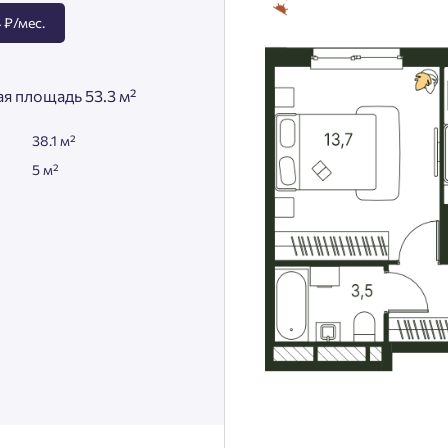
 ₽/мес.
я площадь 53.3 м²
38.1 м²
5 м²