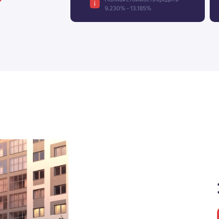
i
9.230% - 13.185%