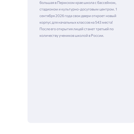
большая в Пермском крае школа с бассейном,
стадионом и культурно-досуговым центром. 1
сентября 2026 года свои двери откроет новый
корпус для начальных классов на 543 места!
После его открытия лицей станет третьей по
количеству учеников школой в России.