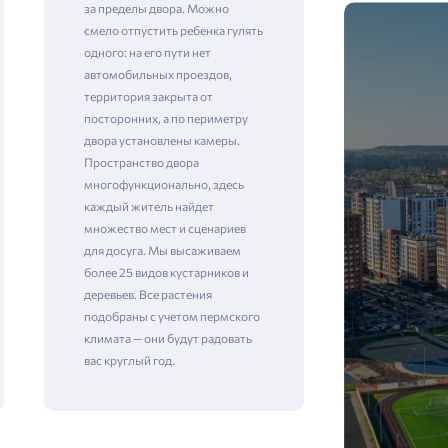
за пределы двора. Можно
смело отпустить ребенка гулять
одного: на его пути нет
автомобильных проездов,
территория закрыта от
посторонних, а по периметру
двора установлены камеры. ​​​​​​​
Пространство двора
многофункционально, здесь
каждый житель найдет
множество мест и сценариев
для досуга. Мы высаживаем
более 25 видов кустарников и
деревьев. Все растения
подобраны с учетом пермского
климата — они будут радовать
вас круглый год.