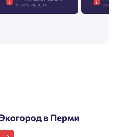
i
i
11.340% - 16.200%
11.413% - 16.305%
Экогород в Перми