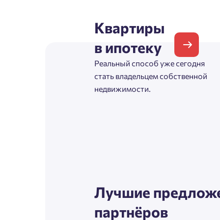
Согл
Квартиры
Телефон
Сог
в ипотеку
Реальный способ уже сегодня
Email
стать владельцем собственной
недвижимости.
Согл
Сог
Лучшие предложе
партнёров