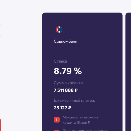
Нажимая кнопку «Отправить», вы даёте согласие на обработку
персональных данных.
Совкомбанк
Подтвердить
Ставка
8.79 %
Сумма кредита
7 511 888 ₽
Ежемесячный платёж
25 127 ₽
Максимальная сумма
i
кредита 15 млн ₽
Полная стоимость кредита