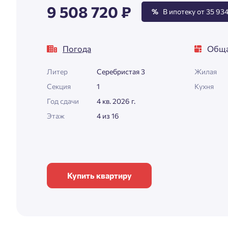
9 508 720 ₽
%
В ипотеку от 35 934
Погода
Обща
Литер
Серебристая 3
Жилая
Секция
1
Кухня
Год сдачи
4 кв. 2026 г.
Этаж
4 из 16
Купить квартиру