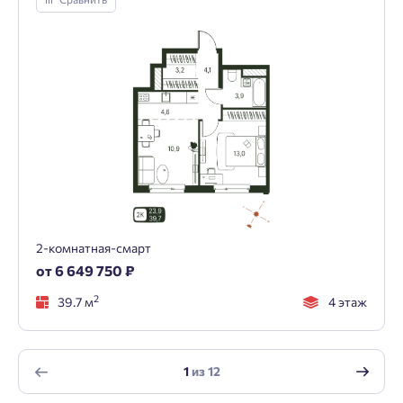
2-комнатная-смарт
от 6 649 750 ₽
2
39.7 м
4 этаж
1
из
12