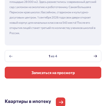
площадью 28 000 м2. Здесь разместились: современный детский
сад с уклоном на экологию и робототехнику. Самая большая в
Пермском крае школа с бассейном, стадионом и культурно-
досуговым центром. 1 сентября 2026 года свои двери откроет
новый корпус для начальных классов на 543 места! После его
открытия лицей станет третьей по количеству учеников школой в
России.
1
из
4
Записаться на просмотр
Квартиры
в ипотеку