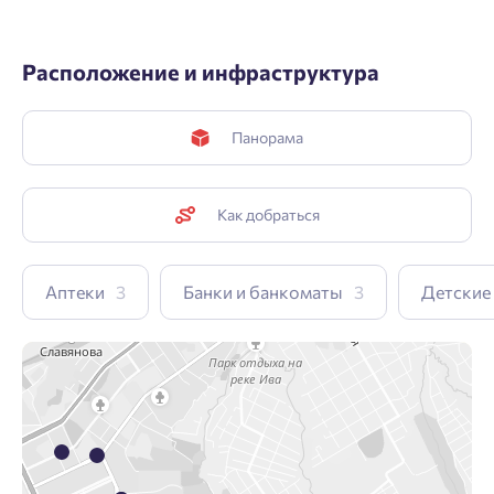
Расположение и инфраструктура
Панорама
Как добраться
Аптеки
3
Банки и банкоматы
3
Детские