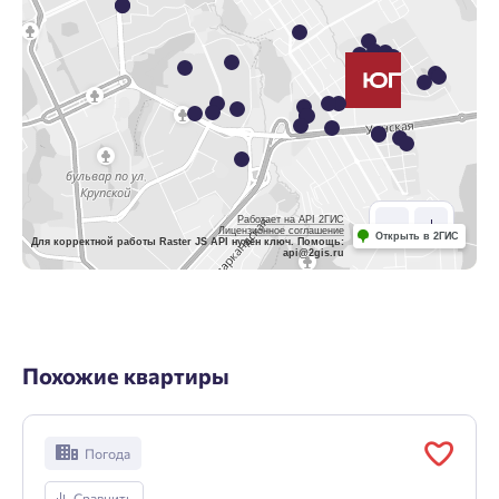
Работает на API 2ГИС
Лицензионное соглашение
Открыть в 2ГИС
Для корректной работы Raster JS API нужен ключ. Помощь:
api@2gis.ru
Похожие квартиры
Погода
Сравнить