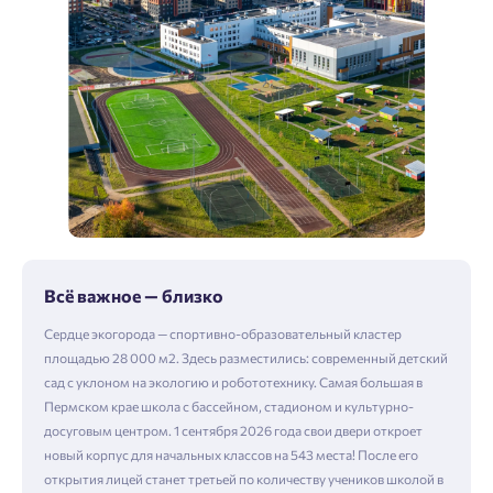
Всё важное — близко
Сердце экогорода — спортивно-образовательный кластер
площадью 28 000 м2. Здесь разместились: современный детский
сад с уклоном на экологию и робототехнику. Самая большая в
Пермском крае школа с бассейном, стадионом и культурно-
досуговым центром. 1 сентября 2026 года свои двери откроет
новый корпус для начальных классов на 543 места! После его
открытия лицей станет третьей по количеству учеников школой в