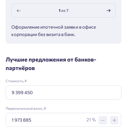
1
из
7
Оформление ипотечной заявки в офисе
Макс
корпорации без визита в банк.
ипот
Лучшие предложения от банков-
партнёров
Стоимость, ₽
Первоначальный взнос, ₽
21 %