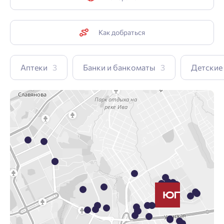
Как добраться
Аптеки
3
Банки и банкоматы
3
Детские