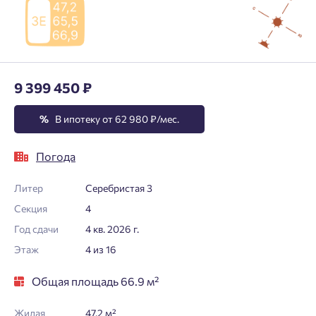
9 399 450 ₽
%
В ипотеку от 62 980 ₽/мес.
Погода
Литер
Серебристая 3
Секция
4
Год сдачи
4 кв. 2026 г.
Этаж
4 из 16
Общая площадь 66.9 м²
Жилая
47.2 м²