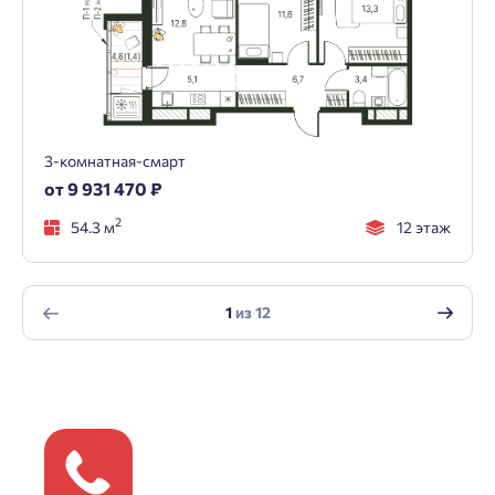
3-комнатная-смарт
от 9 931 470 ₽
2
54.3 м
12 этаж
1
из
12