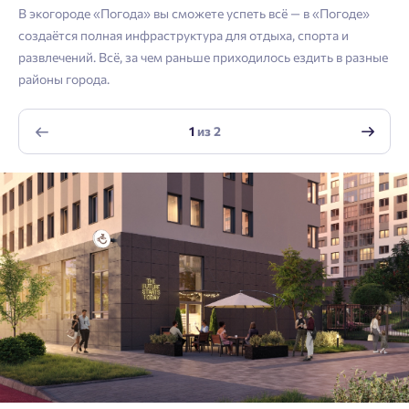
Согласен получать информационную рассылку
В экогороде «Погода» вы сможете успеть всё — в «Погоде»
создаётся полная инфраструктура для отдыха, спорта и
Войти
Отправить
развлечений. Всё, за чем раньше приходилось ездить в разные
Личный кабинет
Личный кабинет
Email
районы города.
Введите номер телефона, чтобы войти или
Мы отправили код на номер .
1
из
2
зарегистрироваться.
Согласен на обработку
персональных данных
Выслать код повторно через 00:58.
Согласен получать информационную рассылку
Телефон
Отправить
Отправить
Нажимая кнопку «Отправить», вы даёте согласие на обработку
персональных данных.
Подтвердить