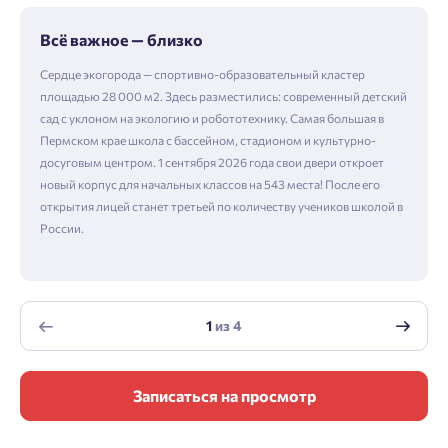
Всё важное — близко
Сердце экогорода — спортивно-образовательный кластер
площадью 28 000 м2. Здесь разместились: современный детский
сад с уклоном на экологию и робототехнику. Самая большая в
Пермском крае школа с бассейном, стадионом и культурно-
досуговым центром. 1 сентября 2026 года свои двери откроет
новый корпус для начальных классов на 543 места! После его
открытия лицей станет третьей по количеству учеников школой в
России.
1
из
4
Записаться на просмотр