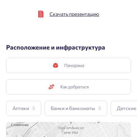
Скачать презентацию
Расположение и инфраструктура
Панорама
Как добраться
Аптеки
3
Банки и банкоматы
3
Детские