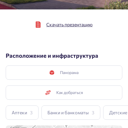
Подтвердить
Скачать презентацию
Расположение и инфраструктура
Панорама
Как добраться
Аптеки
3
Банки и банкоматы
3
Детские