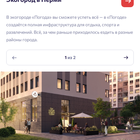
Телефон
Астрахань
Согласен получать информационную рассылку
В экогороде «Погода» вы сможете успеть всё — в «Погоде»
Войти
Отправить
создаётся полная инфраструктура для отдыха, спорта и
развлечений. Всё, за чем раньше приходилось ездить в разные
Личный кабинет
Личный кабинет
Email
районы города.
Введите номер телефона, чтобы войти или
Мы отправили код на номер .
зарегистрироваться.
1
из
2
Согласен на обработку
персональных данных
Выслать код повторно через 00:58.
Согласен получать информационную рассылку
Телефон
Отправить
Отправить
Нажимая кнопку «Отправить», вы даёте согласие на обработку
персональных данных.