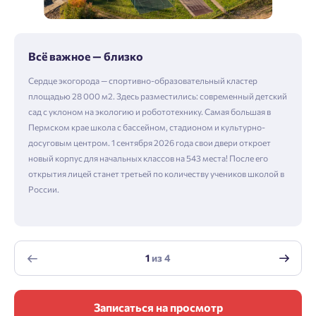
Всё важное — близко
Сердце экогорода — спортивно-образовательный кластер
площадью 28 000 м2. Здесь разместились: современный детский
сад с уклоном на экологию и робототехнику. Самая большая в
Пермском крае школа с бассейном, стадионом и культурно-
досуговым центром. 1 сентября 2026 года свои двери откроет
новый корпус для начальных классов на 543 места! После его
открытия лицей станет третьей по количеству учеников школой в
России.
1
из
4
Записаться на просмотр