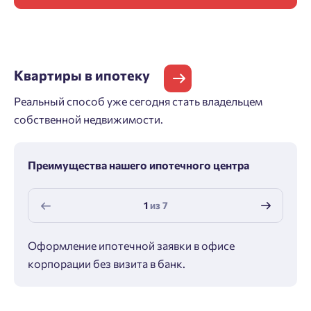
Квартиры
в ипотеку
Реальный способ уже сегодня стать владельцем
собственной недвижимости.
Преимущества нашего ипотечного центра
1
из
7
Оформление ипотечной заявки в офисе
Макс
корпорации без визита в банк.
ипот