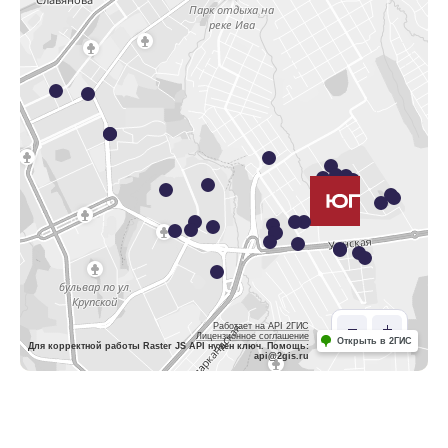
Работает на API 2ГИС
Лицензионное соглашение
Открыть в 2ГИС
Для корректной работы Raster JS API нужен ключ. Помощь:
api@2gis.ru