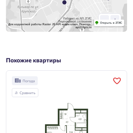
Работает на API 2ГИС
Лицензионное соглашение
Открыть в 2ГИС
Для корректной работы Raster JS API нужен ключ. Помощь:
api@2gis.ru
Похожие квартиры
Погода
Сравнить