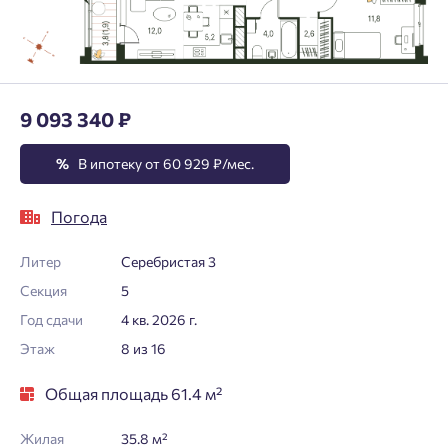
9 093 340 ₽
%
В ипотеку от 60 929 ₽/мес.
Погода
Литер
Серебристая 3
Секция
5
Год сдачи
4 кв. 2026 г.
Этаж
8 из 16
Общая площадь 61.4 м²
Жилая
35.8 м²