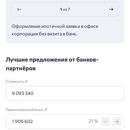
1
из
7
Оформление ипотечной заявки в офисе
Макс
корпорации без визита в банк.
ипот
Лучшие предложения от банков-
партнёров
Стоимость, ₽
Первоначальный взнос, ₽
21 %