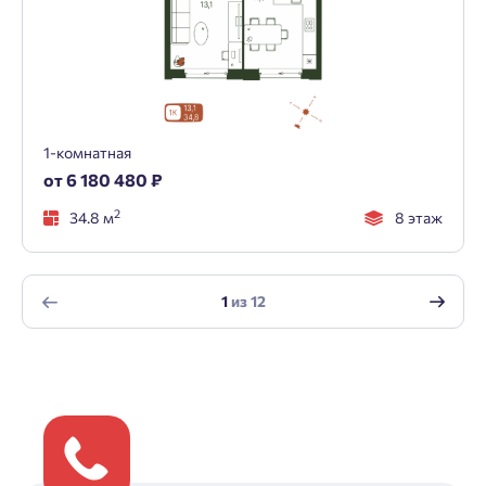
1-комнатная
от 6 180 480 ₽
2
34.8 м
8 этаж
1
из
12