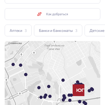
Как добраться
Аптеки
3
Банки и банкоматы
3
Детские