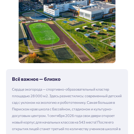
Всё важное — близко
Сердце экогорода — спортивно-образовательный кластер
площадью 28 000 м2. Здесь разместились: современный детский
сад с уклоном на экологию и робототехнику. Самая большая в
Пермском крае школа с бассейном, стадионом и культурно-
досуговым центром. 1 сентября 2026 года свои двери откроет
новый корпус для начальных классов на 543 места! После его
открытия лицей станет третьей по количеству учеников школой в