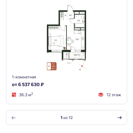
1-комнатная
от 6 537 630 ₽
2
36.3 м
12 этаж
1
из
12