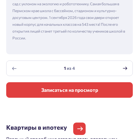
сад с уклоном на экологию и робототехнику. Самая большая в
Пермском крае школа с бассейном, стадионом и культурно-
досуговым центром. 1 сентября 2026 года свои двери откроет
новый корпус для начальных классов на 543 места! После его
открытия лицей станет третьей по количеству учеников школой в
России.
1
из
4
Записаться на просмотр
Квартиры
в ипотеку
Реальный способ уже сегодня стать владельцем