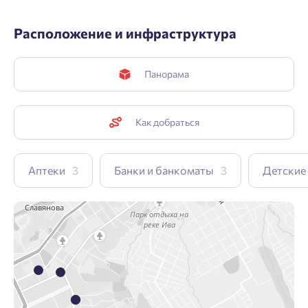
Расположение и инфраструктура
Панорама
Как добраться
Аптеки
3
Банки и банкоматы
3
Детские