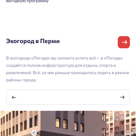
выгодную программу
зарегистрироваться.
Выслать код повторно через 00:58.
Согласен на обработку
персональных данных
Телефон
Согласен получать информационную рассылку
Экогород в Перми
${ loginBtnText }
Отправить
В экогороде «Погода» вы сможете успеть всё — в «Погоде»
С 
Нажимая кнопку «Отправить», вы даёте согласие на обработку
создаётся полная инфраструктура для отдыха, спорта и
по
персональных данных.
развлечений. Всё, за чем раньше приходилось ездить в разные
бу
районы города.
${ getCodeBtnText }