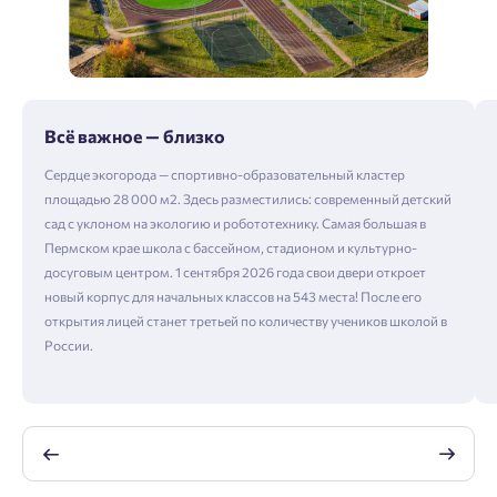
Всё важное — близко
Сердце экогорода — спортивно-образовательный кластер
площадью 28 000 м2. Здесь разместились: современный детский
сад с уклоном на экологию и робототехнику. Самая большая в
Пермском крае школа с бассейном, стадионом и культурно-
досуговым центром. 1 сентября 2026 года свои двери откроет
новый корпус для начальных классов на 543 места! После его
открытия лицей станет третьей по количеству учеников школой в
России.