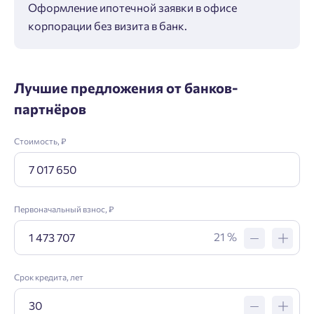
Оформление ипотечной заявки в офисе
Макс
корпорации без визита в банк.
ипот
Лучшие предложения от банков-
партнёров
Стоимость, ₽
Первоначальный взнос, ₽
21 %
Срок кредита, лет