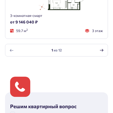
3-комнатная-смарт
от 9 146 040 ₽
2
59.7 м
3 этаж
1
из
12
Решим квартирный вопрос