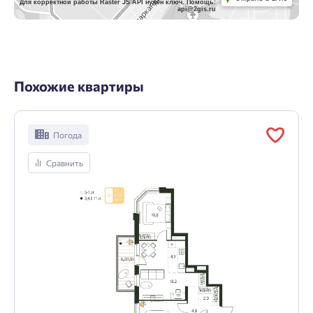
Для корректной работы Raster JS API нужен ключ. Помощь:
api@2gis.ru
Похожие квартиры
Погода
Сравнить