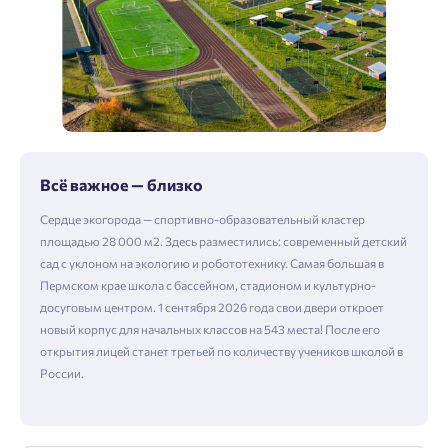
Всё важное — близко
Сердце экогорода — спортивно-образовательный кластер
площадью 28 000 м2. Здесь разместились: современный детский
сад с уклоном на экологию и робототехнику. Самая большая в
Пермском крае школа с бассейном, стадионом и культурно-
досуговым центром. 1 сентября 2026 года свои двери откроет
новый корпус для начальных классов на 543 места! После его
открытия лицей станет третьей по количеству учеников школой в
России.