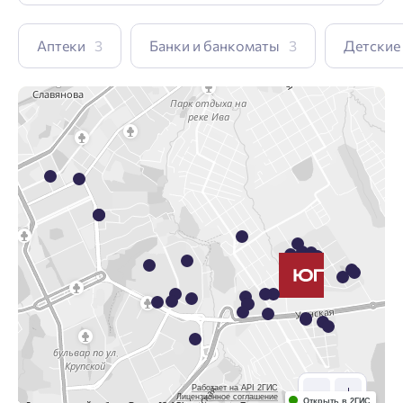
Аптеки
3
Банки и банкоматы
3
Детские
Работает на API 2ГИС
Лицензионное соглашение
Открыть в 2ГИС