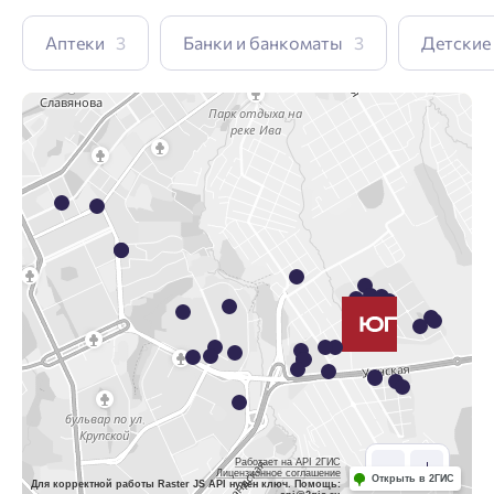
Аптеки
3
Банки и банкоматы
3
Детские
Работает на API 2ГИС
Лицензионное соглашение
Открыть в 2ГИС
Для корректной работы Raster JS API нужен ключ. Помощь: