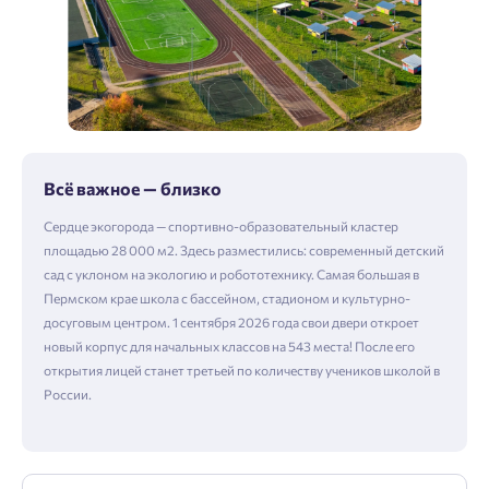
Всё важное — близко
Сердце экогорода — спортивно-образовательный кластер
площадью 28 000 м2. Здесь разместились: современный детский
сад с уклоном на экологию и робототехнику. Самая большая в
Пермском крае школа с бассейном, стадионом и культурно-
досуговым центром. 1 сентября 2026 года свои двери откроет
новый корпус для начальных классов на 543 места! После его
открытия лицей станет третьей по количеству учеников школой в
России.