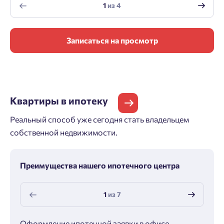
1
из
4
Записаться на просмотр
Квартиры
в ипотеку
Реальный способ уже сегодня стать владельцем
собственной недвижимости.
Преимущества нашего ипотечного центра
1
из
7
Оформление ипотечной заявки в офисе
Макс