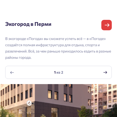
и мы вышлем вам одноразовый код
Владивосток
подтверждения.
Согласен на обработку
персональных данных
Телефон
Астрахань
Согласен получать информационную рассылку
Экогород в Перми
Войти
Отправить
В экогороде «Погода» вы сможете успеть всё — в «Погоде»
Личный кабинет
Личный кабинет
Email
создаётся полная инфраструктура для отдыха, спорта и
развлечений. Всё, за чем раньше приходилось ездить в разные
Введите номер телефона, чтобы войти или
Мы отправили код на номер .
районы города.
зарегистрироваться.
Согласен на обработку
персональных данных
Выслать код повторно через 00:58.
1
из
2
Согласен получать информационную рассылку
Телефон
Отправить
Отправить
Нажимая кнопку «Отправить», вы даёте согласие на обработку
персональных данных.