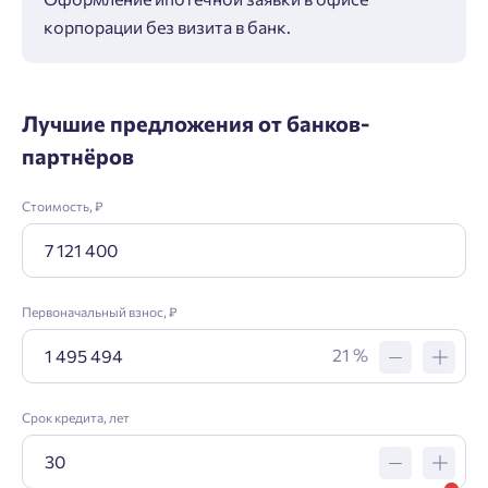
корпорации без визита в банк.
ипот
Лучшие предложения от банков-
партнёров
Стоимость, ₽
Первоначальный взнос, ₽
21 %
Срок кредита, лет
Заявка на ипотеку