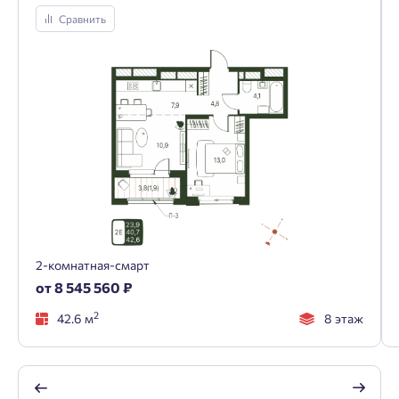
Сравнить
2-комнатная-смарт
от 8 545 560 ₽
2
42.6 м
8 этаж