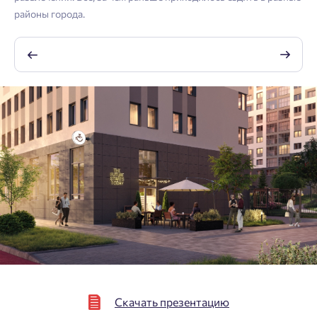
${ loginBtnText }
районы города.
Отправить
Нажимая кнопку «Отправить», вы даёте согласие на обработку
персональных данных.
${ getCodeBtnText }
Скачать презентацию