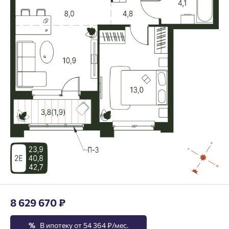
8 629 670 ₽
%
В ипотеку от 54 364 ₽/мес.