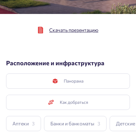
Подтвердить
Скачать презентацию
Расположение и инфраструктура
Панорама
Как добраться
Аптеки
3
Банки и банкоматы
3
Детские