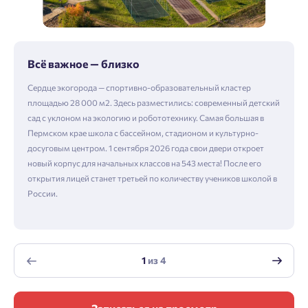
Всё важное — близко
Сердце экогорода — спортивно-образовательный кластер
площадью 28 000 м2. Здесь разместились: современный детский
сад с уклоном на экологию и робототехнику. Самая большая в
Пермском крае школа с бассейном, стадионом и культурно-
досуговым центром. 1 сентября 2026 года свои двери откроет
новый корпус для начальных классов на 543 места! После его
открытия лицей станет третьей по количеству учеников школой в
России.
1
из
4