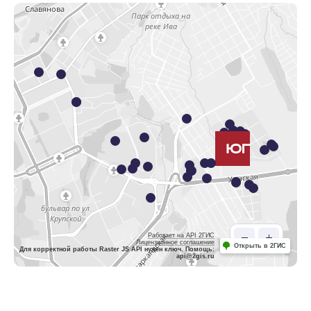
Работает на API 2ГИС
Лицензионное соглашение
Открыть в 2ГИС
Для корректной работы Raster JS API нужен ключ. Помощь:
api@2gis.ru