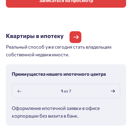
Записаться на просмотр
Квартиры
в ипотеку
Реальный способ уже сегодня стать владельцем
собственной недвижимости.
Преимущества нашего ипотечного центра
1
из
7
Оформление ипотечной заявки в офисе
Макс
корпорации без визита в банк.
ипот