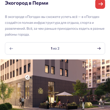
Экогород в Перми
Телефон
Астрахань
Согласен получать информационную рассылку
В экогороде «Погода» вы сможете успеть всё — в «Погоде»
Войти
Отправить
создаётся полная инфраструктура для отдыха, спорта и
Личный кабинет
Личный кабинет
Email
развлечений. Всё, за чем раньше приходилось ездить в разные
районы города.
Введите номер телефона, чтобы войти или
Мы отправили код на номер .
зарегистрироваться.
1
из
2
Согласен на обработку
персональных данных
Выслать код повторно через 00:58.
Согласен получать информационную рассылку
Телефон
Отправить
Отправить
Нажимая кнопку «Отправить», вы даёте согласие на обработку
персональных данных.