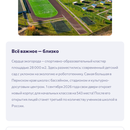
Всё важное — близко
Сердце экогорода — спортивно-образовательный кластер
площадью 28 000 м2. Здесь разместились: современный детский
сад с уклоном на экологию и робототехнику. Самая большая в
Пермском крае школа с бассейном, стадионом и культурно-
досуговым центром. 1 сентября 2026 года свои двери откроет
новый корпус для начальных классов на 543 места! После его
открытия лицей станет третьей по количеству учеников школой в
России.