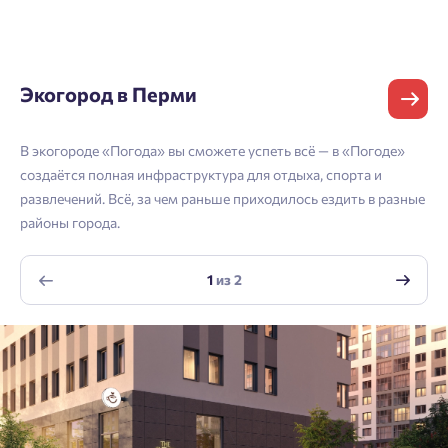
и мы вышлем вам одноразовый код
Владивосток
подтверждения.
Согласен на обработку
персональных данных
Телефон
Астрахань
Согласен получать информационную рассылку
Экогород в Перми
Войти
Отправить
В экогороде «Погода» вы сможете успеть всё — в «Погоде»
Личный кабинет
Личный кабинет
Email
создаётся полная инфраструктура для отдыха, спорта и
развлечений. Всё, за чем раньше приходилось ездить в разные
Введите номер телефона, чтобы войти или
Мы отправили код на номер .
районы города.
зарегистрироваться.
Согласен на обработку
персональных данных
Выслать код повторно через 00:58.
1
из
2
Согласен получать информационную рассылку
Телефон
Отправить
Отправить
Нажимая кнопку «Отправить», вы даёте согласие на обработку
персональных данных.