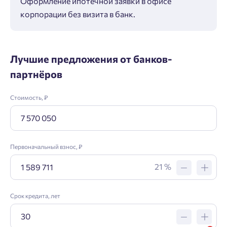
Оформление ипотечной заявки в офисе
Макс
корпорации без визита в банк.
ипот
Лучшие предложения от банков-
партнёров
Стоимость, ₽
Первоначальный взнос, ₽
21 %
Срок кредита, лет
Заявка на ипотеку