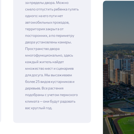
за пределы двора. Можно
смело отпустить ребенка гулять
одного: на его пути нет
автомобильных проездов,
территория закрыта от
посторонних, а по периметру
двора установлены камеры. ​​​​​​​
Пространство двора
многофункционально, здесь
каждый житель найдет
множество мест и сценариев
для досуга. Мы высаживаем
более 25 видов кустарников и
деревьев. Все растения
подобраны с учетом пермского
климата — они будут радовать
вас круглый год.