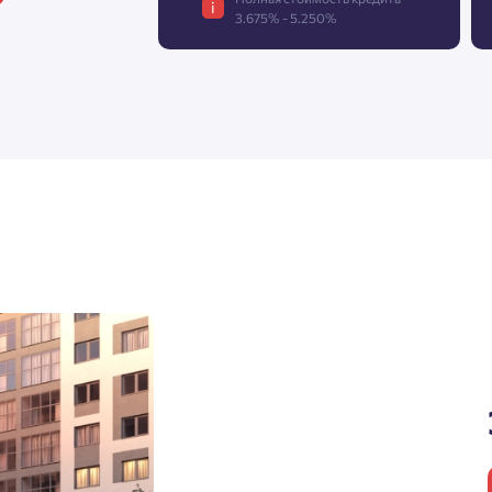
i
3.675% - 5.250%