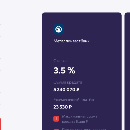
Нажимая кнопку «Отправить», вы даёте согласие на обработку
персональных данных.
Металлинвестбанк
Подтвердить
Ставка
3.5 %
Сумма кредита
5 240 070 ₽
Ежемесячный платёж
23 530 ₽
Максимальная сумма
i
кредита 6 млн ₽
Полная стоимость кредита