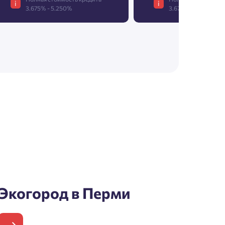
i
i
3.675% - 5.250%
3.675% - 5.250%
Экогород в Перми