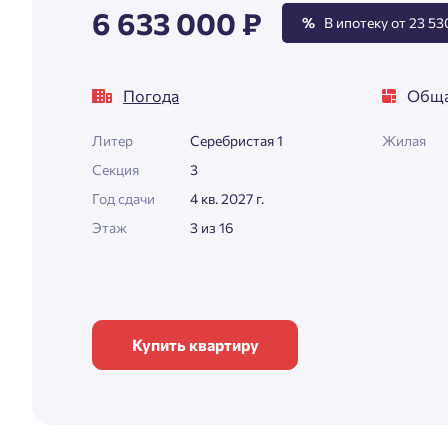
6 633 000 ₽
%
В ипотеку от 23 530
Погода
Обща
Литер
Серебристая 1
Жилая
Секция
3
Год сдачи
4 кв. 2027 г.
Этаж
3 из 16
Купить квартиру