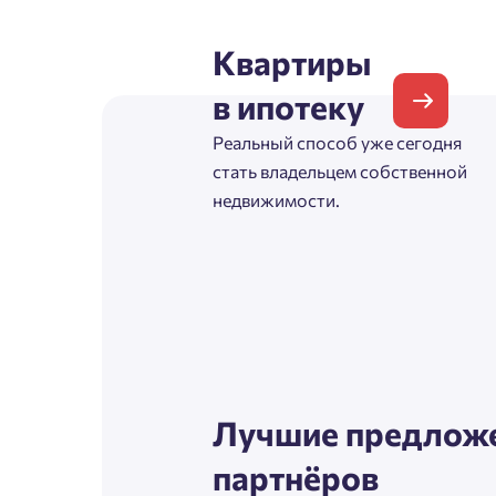
Согл
Квартиры
Телефон
Сог
в ипотеку
Реальный способ уже сегодня
Email
стать владельцем собственной
недвижимости.
Согл
Сог
Лучшие предложе
партнёров