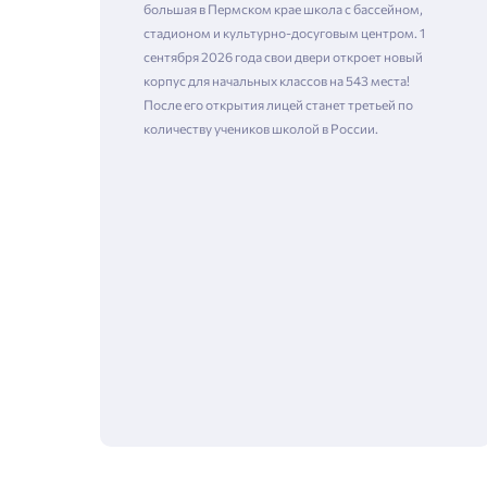
большая в Пермском крае школа с бассейном,
стадионом и культурно-досуговым центром. 1
сентября 2026 года свои двери откроет новый
корпус для начальных классов на 543 места!
После его открытия лицей станет третьей по
количеству учеников школой в России.