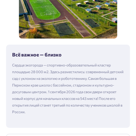
Всё важное — близко
Сердце экогорода — спортивно-образовательный кластер
площадью 28 000 м2. Здесь разместились: современный детский
сад с уклоном на экологию и робототехнику. Самая большая в
Пермском крае школа с бассейном, стадионом и культурно-
досуговым центром. 1 сентября 2026 года свои двери откроет
новый корпус для начальных классов на 543 места! После его
открытия лицей станет третьей по количеству учеников школой в
России.