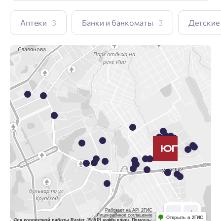
Аптеки
3
Банки и банкоматы
3
Детские
Работает на API 2ГИС
Лицензионное соглашение
Открыть в 2ГИС
Для корректной работы Raster JS API нужен ключ. Помощь: