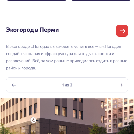
и мы вышлем вам одноразовый код
Владивосток
подтверждения.
Согласен на обработку
персональных данных
Телефон
Астрахань
Согласен получать информационную рассылку
Экогород в Перми
Войти
Отправить
Личный кабинет
Личный кабинет
В экогороде «Погода» вы сможете успеть всё — в «Погоде»
Email
создаётся полная инфраструктура для отдыха, спорта и
развлечений. Всё, за чем раньше приходилось ездить в разные
Введите номер телефона, чтобы войти или
Мы отправили код на номер .
районы города.
зарегистрироваться.
Согласен на обработку
персональных данных
Выслать код повторно через 00:58.
1
из
2
Согласен получать информационную рассылку
Телефон
Отправить
Отправить
Нажимая кнопку «Отправить», вы даёте согласие на обработку
персональных данных.