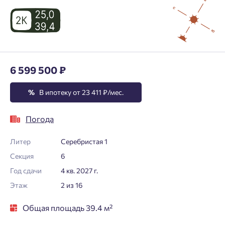
6 599 500 ₽
%
В ипотеку от 23 411 ₽/мес.
Погода
Литер
Серебристая 1
Секция
6
Год сдачи
4 кв. 2027 г.
Этаж
2 из 16
Общая площадь 39.4 м²