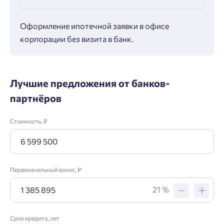
Оформление ипотечной заявки в офисе
Макс
корпорации без визита в банк.
ипот
Лучшие предложения от банков-
партнёров
Стоимость, ₽
Первоначальный взнос, ₽
21 %
Срок кредита, лет