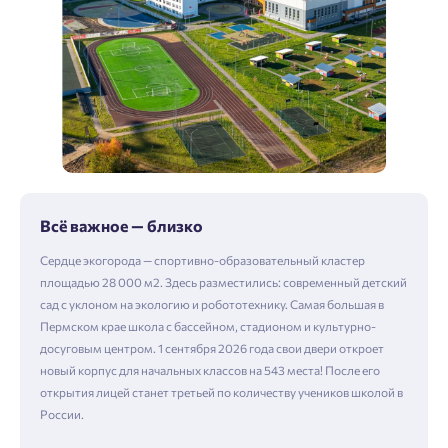
Всё важное — близко
Сердце экогорода — спортивно-образовательный кластер
площадью 28 000 м2. Здесь разместились: современный детский
сад с уклоном на экологию и робототехнику. Самая большая в
Пермском крае школа с бассейном, стадионом и культурно-
досуговым центром. 1 сентября 2026 года свои двери откроет
новый корпус для начальных классов на 543 места! После его
открытия лицей станет третьей по количеству учеников школой в
России.