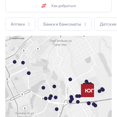
Как добраться
Аптеки
3
Банки и банкоматы
3
Детские