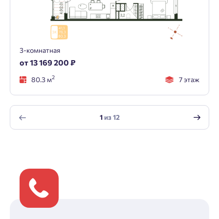
3-комнатная
от 13 169 200 ₽
2
80.3 м
7 этаж
1
из
12