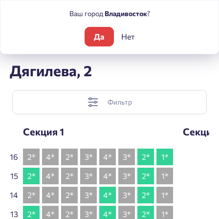
Ваш город
Владивосток
?
Да
Нет
Жилые комплексы
МЫ
Шахматка
Дягилева, 2
Фильтр
Секция 1
Секция
16
2*
4*
2*
3*
4*
3*
2*
1*
15
2*
4*
2*
3*
4*
3*
2*
1*
14
2*
4*
2*
3*
4*
3*
2*
1*
13
2*
4*
2*
3*
4*
3*
2*
1*