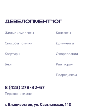
Введите номер телефона, чтобы войти или
Мы отправили код на номер .
зарегистрироваться.
Выслать код повторно через 00:58.
Телефон
Жилые комплексы
Контакты
Отправить
Способы покупки
Документы
Квартиры
О корпорации
Нажимая кнопку «Отправить», вы даёте согласие на обработку
персональных данных.
Блог
Риелторам
Подрядчикам
Подтвердить
8 (423) 278-32-67
Перезвоните мне
г. Владивосток, ул. Светланская, 143