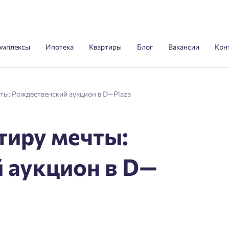
омплексы
Ипотека
Квартиры
Блог
Вакансии
Кон
чты: Рождественский аукцион в D—Plaza
тиру мечты:
 аукцион в D—