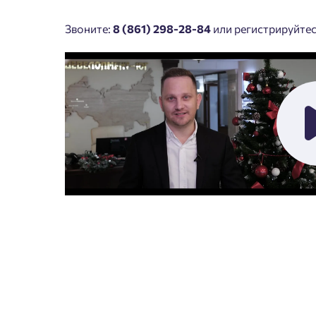
Звоните:
8 (861) 298-28-84
или регистрируйтес
Пожалу
Нет
Имя
Согл
Сог