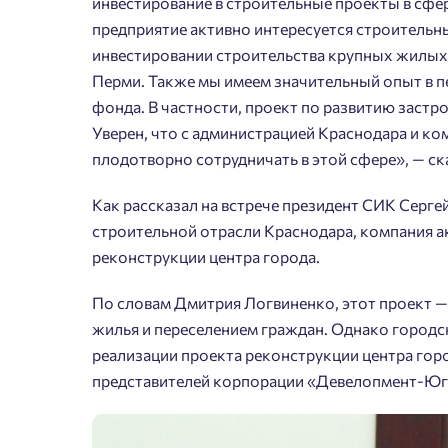
инвестирование в строительные проекты в сф
предприятие активно интересуется строительн
инвестировании строительства крупных жилых 
Перми. Также мы имеем значительный опыт в 
фонда. В частности, проект по развитию застр
Уверен, что с администрацией Краснодара и 
плодотворно сотрудничать в этой сфере», — с
Как рассказал на встрече президент СИК Серг
строительной отрасли Краснодара, компания а
Пожалу
реконструкции центра города.
Нет
Имя
По словам Дмитрия Логвиненко, этот проект —
жилья и переселением граждан. Однако городс
реализации проекта реконструкции центра гор
представителей корпорации «Девелопмент-Юг
Согл
Сог