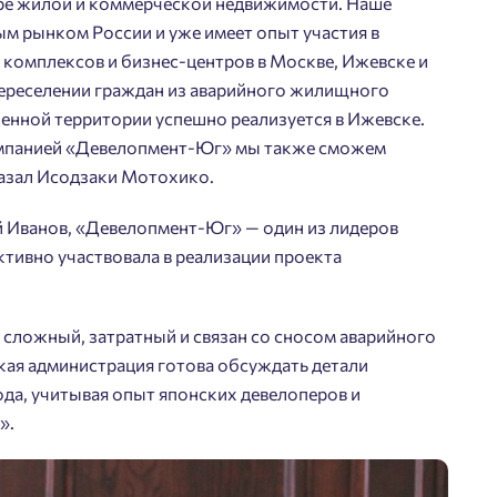
ере жилой и коммерческой недвижимости. Наше
ым рынком России и уже имеет опыт участия в
комплексов и бизнес-центров в Москве, Ижевске и
переселении граждан из аварийного жилищного
оенной территории успешно реализуется в Ижевске.
компанией «Девелопмент-Юг» мы также сможем
Добро пожаловать в
казал Исодзаки Мотохико.
личный кабинет
ей Иванов, «Девелопмент-Юг» — один из лидеров
Выбор города
ктивно участвовала в реализации проекта
йста, оставьте ваши контакты и мы вам перезвоним.
 времени выбирать?
Добавляйте планировки в избранное
Телефон
 сложный, затратный и связан со сносом аварийного
Краснодар
Делитесь подборками
кая администрация готова обсуждать детали
Подбор квартиры за 3 минуты
ода, учитывая опыт японских девелоперов и
Пермь
».
Ростов-на-Дону
Больше никаких паролей! Введите номер
асен на обработку
персональных данных
телефона, кликнув на кнопку «Войти» ниже
Екатеринбург
Начать
ласен получать информационную рассылку
и мы вышлем вам одноразовый код