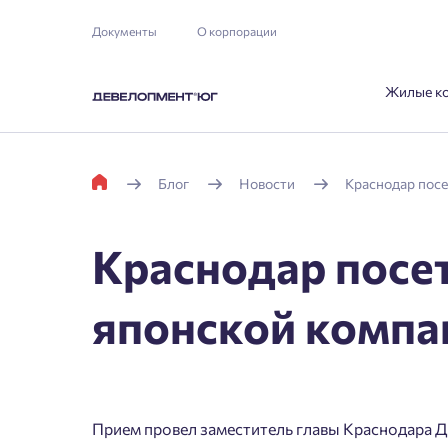
Документы
О корпорации
Жилые к
Блог
Новости
Краснодар посе
Краснодар посе
японской комп
Прием провел заместитель главы Краснодара Д