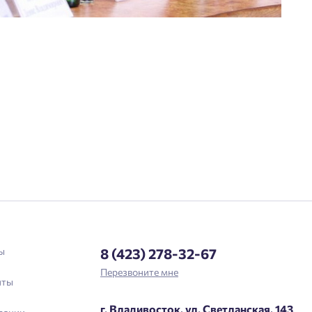
${ getCodeBtnText }
ы
8 (423) 278-32-67
Перезвоните мне
нты
г. Владивосток, ул. Светланская, 143