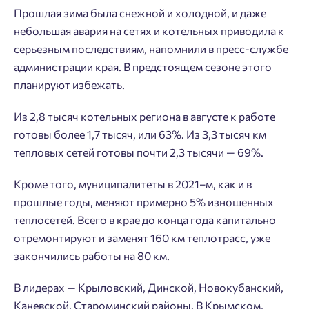
Прошлая зима была снежной и холодной, и даже
небольшая авария на сетях и котельных приводила к
серьезным последствиям, напомнили в пресс-службе
администрации края. В предстоящем сезоне этого
планируют избежать.
Из 2,8 тысяч котельных региона в августе к работе
готовы более 1,7 тысяч, или 63%. Из 3,3 тысяч км
тепловых сетей готовы почти 2,3 тысячи — 69%.
Кроме того, муниципалитеты в 2021–м, как и в
прошлые годы, меняют примерно 5% изношенных
теплосетей. Всего в крае до конца года капитально
Добро пожаловать в личный
Пожалуйста, оставьте ваши контакты и мы вам
отремонтируют и заменят 160 км теплотрасс, уже
кабинет
перезвоним.
закончились работы на 80 км.
Выбор города
Добавляйте планировки в избранное
Имя
В лидерах — Крыловский, Динской, Новокубанский,
Каневской, Староминский районы. В Крымском,
Нет времени выбирать?