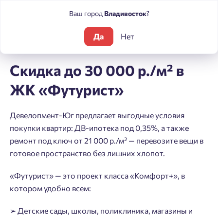
Ваш город
Владивосток
?
Да
Нет
Блог
Новости
Скидка до 30 000 р./м² в ЖК «Футурист»
Скидка до 30 000 р./м² в
ЖК «Футурист»
Девелопмент-Юг предлагает выгодные условия
покупки квартир: ДВ-ипотека под 0,35%, а также
ремонт под ключ от 21 000 р./м² — перевозите вещи в
готовое пространство без лишних хлопот.
«Футурист» — это проект класса «Комфорт+», в
котором удобно всем:
➢ Детские сады, школы, поликлиника, магазины и