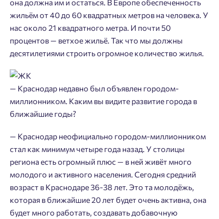
она должна им и остаться. В Европе обеспеченность
жильём от 40 до 60 квадратных метров на человека. У
нас около 21 квадратного метра. И почти 50
процентов — ветхое жильё. Так что мы должны
десятилетиями строить огромное количество жилья.
— Краснодар недавно был объявлен городом-
Добро пожаловать в личный
Пожалуйста, оставьте ваши контакты и мы вам
миллионником. Каким вы видите развитие города в
кабинет
перезвоним.
ближайшие годы?
Выбор города
Добавляйте планировки в избранное
Имя
— Краснодар неофициально городом-миллионником
Нет времени выбирать?
стал как минимум четыре года назад. У столицы
Делитесь подборками
Краснодар
региона есть огромный плюс — в ней живёт много
Пермь
Подбор квартиры за 3 минуты
молодого и активного населения. Сегодня средний
Телефон
Больше никаких паролей! Введите номер
Ростов-на-Дону
возраст в Краснодаре 36-38 лет. Это та молодёжь,
телефона, кликнув на кнопку «Войти» ниже
которая в ближайшие 20 лет будет очень активна, она
Начать
Екатеринбург
и мы вышлем вам одноразовый код
будет много работать, создавать добавочную
Владивосток