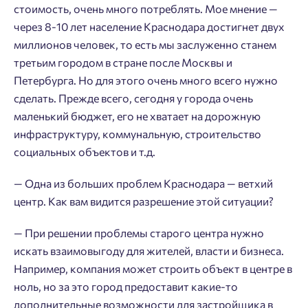
подтверждения.
Согласен на обработку
персональных данных
стоимость, очень много потреблять. Мое мнение —
Астрахань
через 8-10 лет население Краснодара достигнет двух
Согласен получать информационную рассылку
миллионов человек, то есть мы заслуженно станем
Войти
третьим городом в стране после Москвы и
Отправить
Петербурга. Но для этого очень много всего нужно
Личный кабинет
Личный кабинет
сделать. Прежде всего, сегодня у города очень
маленький бюджет, его не хватает на дорожную
Введите номер телефона, чтобы войти или
Мы отправили код на номер .
инфраструктуру, коммунальную, строительство
зарегистрироваться.
социальных объектов и т.д.
Выслать код повторно через 00:58.
Телефон
— Одна из больших проблем Краснодара — ветхий
центр. Как вам видится разрешение этой ситуации?
Отправить
— При решении проблемы старого центра нужно
искать взаимовыгоду для жителей, власти и бизнеса.
Нажимая кнопку «Отправить», вы даёте согласие на обработку
Например, компания может строить объект в центре в
персональных данных.
ноль, но за это город предоставит какие-то
дополнительные возможности для застройщика в