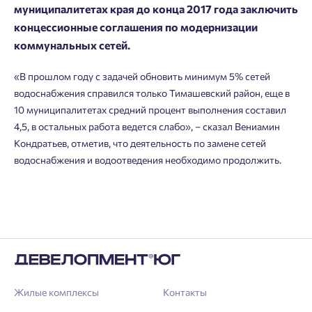
Выбор города
муниципалитетах края до конца 2017 года заключить
Добавляйте планировки в избранное
Имя
концессионные соглашения по модернизации
коммунальных сетей.
Нет времени выбирать?
Делитесь подборками
Краснодар
«В прошлом году с задачей обновить минимум 5% сетей
Пермь
Подбор квартиры за 3 минуты
Телефон
водоснабжения справился только Тимашевский район, еще в
Больше никаких паролей! Введите номер
Ростов-на-Дону
10 муниципалитетах средний процент выполнения составил
телефона, кликнув на кнопку «Войти» ниже
4,5, в остальных работа ведется слабо», – сказал Вениамин
Начать
Екатеринбург
и мы вышлем вам одноразовый код
Кондратьев, отметив, что деятельность по замене сетей
Владивосток
подтверждения.
Согласен на обработку
персональных данных
водоснабжения и водоотведения необходимо продолжить.
Астрахань
Согласен получать информационную рассылку
Войти
Отправить
Личный кабинет
Личный кабинет
Введите номер телефона, чтобы войти или
Мы отправили код на номер .
зарегистрироваться.
Жилые комплексы
Контакты