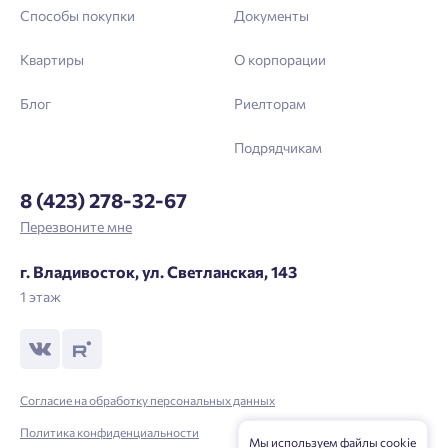
Выслать код повторно через 00:58.
Способы покупки
Документы
Телефон
Квартиры
О корпорации
Отправить
Блог
Риелторам
Подрядчикам
Нажимая кнопку «Отправить», вы даёте согласие на обработку
персональных данных.
8 (423) 278-32-67
Перезвоните мне
Подтвердить
г. Владивосток, ул. Светланская, 143
1 этаж
Согласие на обработку персональных данных
Политика конфиденциальности
Мы используем файлы cookie