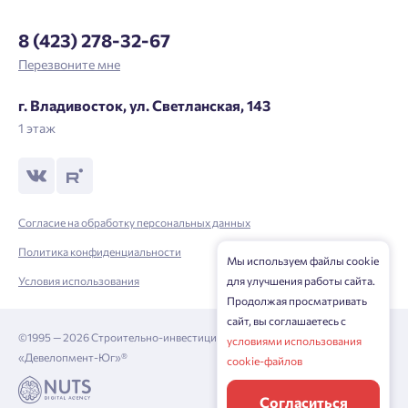
Войти
Отправить
Личный кабинет
Личный кабинет
8 (423) 278-32-67
Перезвоните мне
Введите номер телефона, чтобы войти или
Мы отправили код на номер .
зарегистрироваться.
г. Владивосток, ул. Светланская, 143
1 этаж
Выслать код повторно через 00:58.
Телефон
Отправить
Согласие на обработку персональных данных
Политика конфиденциальности
Мы используем файлы cookie
Нажимая кнопку «Отправить», вы даёте согласие на обработку
Условия использования
для улучшения работы сайта.
персональных данных.
Продолжая просматривать
сайт, вы соглашаетесь с
©1995 — 2026 Строительно-инвестиционная корпорация
условиями использования
Подтвердить
«Девелопмент-Юг»®
cookie-файлов
Согласиться