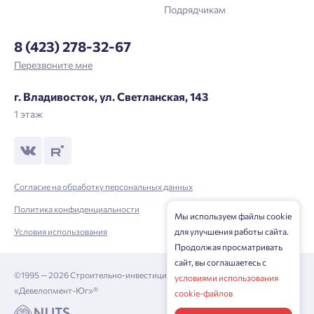
Войти
Подрядчикам
Отправить
Личный кабинет
Личный кабинет
8 (423) 278-32-67
Перезвоните мне
Введите номер телефона, чтобы войти или
Мы отправили код на номер ${ phone }.
зарегистрироваться.
г. Владивосток, ул. Светланская, 143
1 этаж
Выслать код повторно через 00:58.
Телефон
${ loginBtnText }
Согласие на обработку персональных данных
Политика конфиденциальности
Нажимая кнопку «Отправить», вы даёте согласие на обработку
Мы используем файлы cookie
персональных данных.
Условия использования
для улучшения работы сайта.
Продолжая просматривать
сайт, вы соглашаетесь с
©1995 — 2026 Строительно-инвестиционная корпорация
условиями использования
${ getCodeBtnText }
«Девелопмент-Юг»®
cookie-файлов