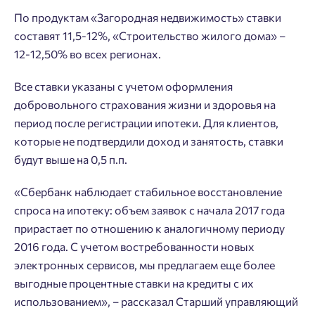
По продуктам «Загородная недвижимость» ставки
составят 11,5-12%, «Строительство жилого дома» –
12-12,50% во всех регионах.
Добро пожаловать в личный
Пожалуйста, оставьте ваши контакты и мы вам
Все ставки указаны с учетом оформления
кабинет
перезвоним.
добровольного страхования жизни и здоровья на
Выбор города
Добавляйте планировки в избранное
период после регистрации ипотеки. Для клиентов,
Имя
которые не подтвердили доход и занятость, ставки
Нет времени выбирать?
Делитесь подборками
Краснодар
будут выше на 0,5 п.п.
Пермь
Подбор квартиры за 3 минуты
«Сбербанк наблюдает стабильное восстановление
Телефон
Больше никаких паролей! Введите номер
Ростов-на-Дону
спроса на ипотеку: объем заявок с начала 2017 года
телефона, кликнув на кнопку «Войти» ниже
Начать
Екатеринбург
прирастает по отношению к аналогичному периоду
и мы вышлем вам одноразовый код
2016 года. С учетом востребованности новых
Владивосток
подтверждения.
Согласен на обработку
персональных данных
электронных сервисов, мы предлагаем еще более
Астрахань
выгодные процентные ставки на кредиты с их
Согласен получать информационную рассылку
использованием», – рассказал Старший управляющий
Войти