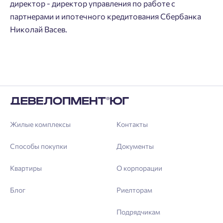
Отправить
директор - директор управления по работе с
Личный кабинет
Личный кабинет
партнерами и ипотечного кредитования Сбербанка
Николай Васев.
Введите номер телефона, чтобы войти или
Мы отправили код на номер .
зарегистрироваться.
Выслать код повторно через 00:58.
Телефон
Отправить
Жилые комплексы
Контакты
Нажимая кнопку «Отправить», вы даёте согласие на обработку
Способы покупки
Документы
персональных данных.
Квартиры
О корпорации
Блог
Риелторам
Подтвердить
Подрядчикам