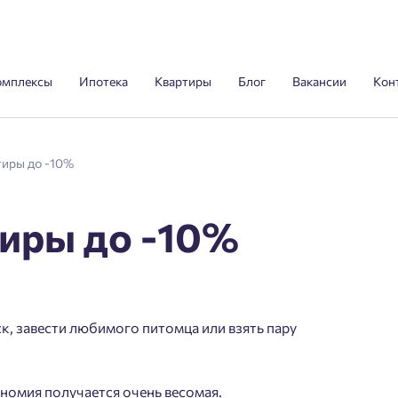
омплексы
Ипотека
Квартиры
Блог
Вакансии
Кон
тиры до -10%
тиры до -10%
ск, завести любимого питомца или взять пару
ономия получается очень весомая.