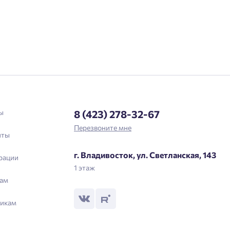
Подтвердить
ы
8 (423) 278-32-67
Перезвоните мне
нты
г. Владивосток, ул. Светланская, 143
рации
1 этаж
ам
икам