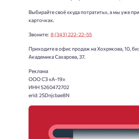
Выбирайте своё «куда потратить», а мы уже пр
карточках.
Звоните:
8 (343) 222-22-55
Приходите в офис продаж на Хохрякова, 10, би
Академика Сахарова, 37.
Реклама
ООО СЗ «А-19»
ИНН 5260472702
erid: 2SDnjcbae8N