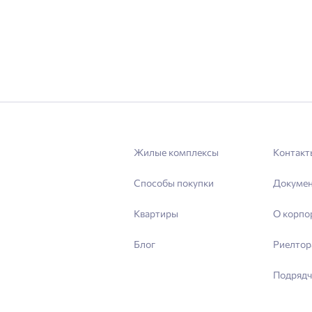
Жилые комплексы
Контакт
Способы покупки
Докуме
Квартиры
О корпо
Блог
Риелтор
Подрядч