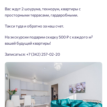
Вас ждут 2 шоурума, технорум, квартиры с
просторными террасами, гардеробными.
Такси туда и обратно за наш счет.
На экскурсии подарим скидку 500 ₽ с каждого м²
вашей будущей квартиры!
Записаться: +7 (342) 257-02-20
Добро пожаловать в личный
Пожалуйста, оставьте ваши контакты и мы вам
кабинет
перезвоним.
Выбор города