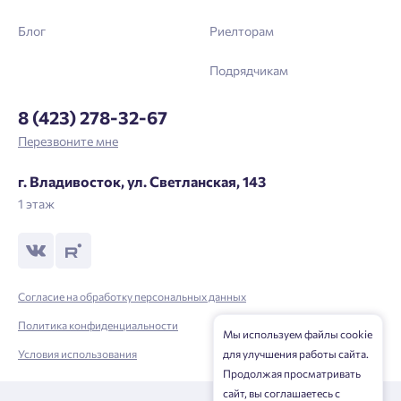
Блог
Риелторам
Отправить
Подрядчикам
Нажимая кнопку «Отправить», вы даёте согласие на обработку
8 (423) 278-32-67
персональных данных.
Перезвоните мне
г. Владивосток, ул. Светланская, 143
Подтвердить
1 этаж
Согласие на обработку персональных данных
Политика конфиденциальности
Мы используем файлы cookie
Условия использования
для улучшения работы сайта.
Продолжая просматривать
сайт, вы соглашаетесь с