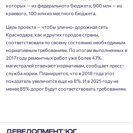
которых — из федерального бюджета, 900 млн — из
кабинет
перезвоним.
краевого, 100 млн из местного бюджета.
Выбор города
Добавляйте планировки в избранное
Имя
Цель проекта — чтобы улично-дорожная сеть
Нет времени выбирать?
Делитесь подборками
Краснодара, как и других городов страны,
Краснодар
соответствовала по своему состоянию необходимым
Пермь
Подбор квартиры за 3 минуты
нормативным требованиям. По итогам выполненных в
Телефон
Больше никаких паролей! Введите номер
Ростов-на-Дону
2017 году ремонтных работ уже более 47%
телефона, кликнув на кнопку «Войти» ниже
Начать
Екатеринбург
магистралей отвечают нормативам, сообщает пресс-
и мы вышлем вам одноразовый код
служба мэрии. Планируется, что в 2018 года этот
Владивосток
подтверждения.
Согласен на обработку
персональных данных
показатель увеличится еще на 8%. И в 2025 году не
Астрахань
менее 85% дорог будут соответствовать требованиям.
Согласен получать информационную рассылку
Войти
Отправить
Личный кабинет
Личный кабинет
Введите номер телефона, чтобы войти или
Мы отправили код на номер .