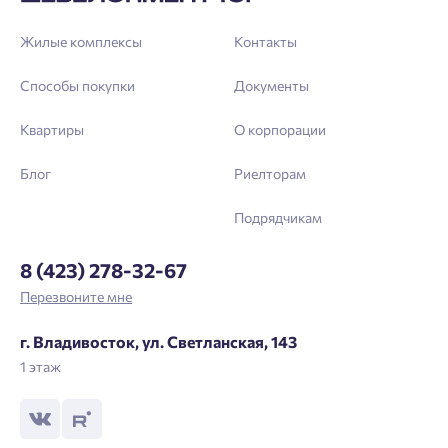
зарегистрироваться.
Жилые комплексы
Контакты
Выслать код повторно через 00:58.
Телефон
Способы покупки
Документы
Отправить
Квартиры
О корпорации
Блог
Риелторам
Нажимая кнопку «Отправить», вы даёте согласие на обработку
персональных данных.
Подрядчикам
8 (423) 278-32-67
Подтвердить
Перезвоните мне
г. Владивосток, ул. Светланская, 143
1 этаж