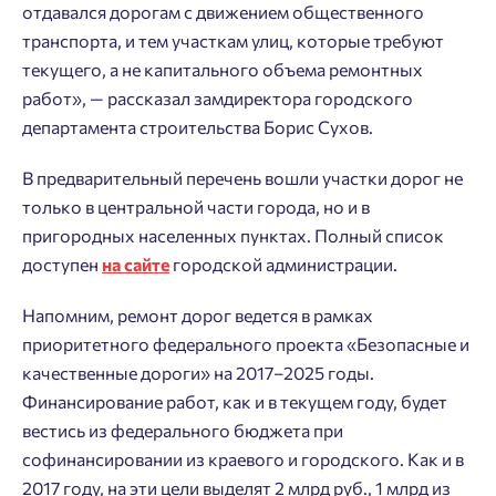
отдавался дорогам с движением общественного
транспорта, и тем участкам улиц, которые требуют
текущего, а не капитального объема ремонтных
работ», — рассказал замдиректора городского
департамента строительства Борис Сухов.
В предварительный перечень вошли участки дорог не
только в центральной части города, но и в
пригородных населенных пунктах. Полный список
доступен
на сайте
городской администрации.
Напомним, ремонт дорог ведется в рамках
приоритетного федерального проекта «Безопасные и
качественные дороги» на 2017–2025 годы.
Финансирование работ, как и в текущем году, будет
вестись из федерального бюджета при
софинансировании из краевого и городского. Как и в
Добро пожаловать в личный
2017 году, на эти цели выделят 2 млрд руб., 1 млрд из
Пожалуйста, оставьте ваши контакты и мы вам