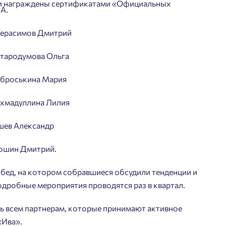
ли награждены cертификатами «Официальных
А.
Герасимов Дмитрий
Стародумова Ольга
Аброськина Мария
Ахмадуллина Лилия
шев Александр
рошин Дмитрий.
бед, на котором собравшиеся обсудили тенденции и
дробные мероприятия проводятся раз в квартал.
 всем партнерам, которые принимают активное
«Ива».