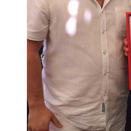
Согл
Сог