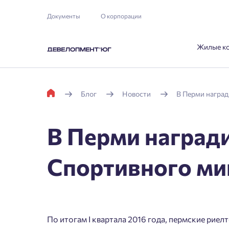
Документы
О корпорации
Жилые к
Блог
Новости
В Перми награ
В Перми наград
Спортивного ми
По итогам I квартала 2016 года, пермские рие