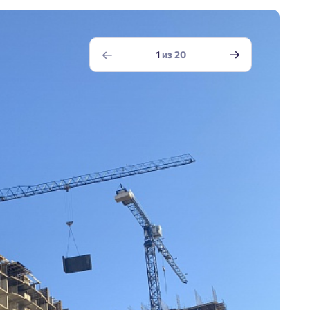
1
из
20
Добро пожаловать в