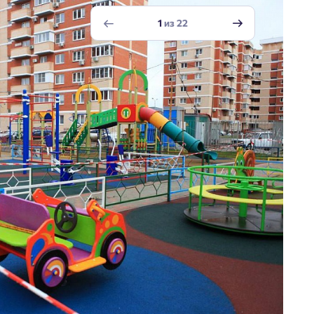
1
из
22
Добро пожаловать в
личный кабинет
Выбор города
йста, оставьте ваши контакты и мы вам перезвоним.
 времени выбирать?
Добавляйте планировки в избранное
Телефон
Краснодар
Делитесь подборками
Подбор квартиры за 3 минуты
Пермь
Ростов-на-Дону
Больше никаких паролей! Введите номер
асен на обработку
персональных данных
телефона, кликнув на кнопку «Войти» ниже
Екатеринбург
Начать
ласен получать информационную рассылку
и мы вышлем вам одноразовый код
Владивосток
подтверждения.