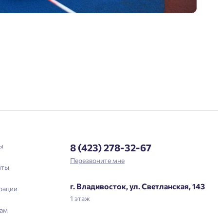
Астрахань
Отправить
Войти
Личный кабинет
Личный кабинет
Введите номер телефона, чтобы войти или
Мы отправили код на номер .
зарегистрироваться.
Выслать код повторно через 00:58.
Телефон
ы
8 (423) 278-32-67
Отправить
Перезвоните мне
нты
г. Владивосток, ул. Светланская, 143
рации
Нажимая кнопку «Отправить», вы даёте согласие на обработку
1 этаж
персональных данных.
ам