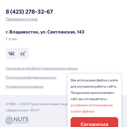
Отправить
8 (423) 278-32-67
Личный кабинет
Личный кабинет
Перезвоните мне
Введите номер телефона, чтобы войти или
Мы отправили код на номер .
г. Владивосток, ул. Светланская, 143
зарегистрироваться.
1 этаж
Выслать код повторно через 00:58.
Телефон
Отправить
Согласие на обработку персональных данных
Политика конфиденциальности
Мы используем файлы cookie
Нажимая кнопку «Отправить», вы даёте согласие на обработку
Условия использования
для улучшения работы сайта.
персональных данных.
Продолжая просматривать
сайт, вы соглашаетесь с
©1995 — 2026 Строительно-инвестиционная корпорация
условиями использования
«Девелопмент-Юг»®
Подтвердить
cookie-файлов
Согласиться