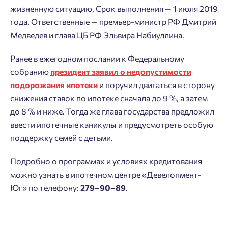
жизненную ситуацию. Срок выполнения — 1 июля 2019
года. Ответственные — премьер-министр РФ Дмитрий
Медведев и глава ЦБ РФ Эльвира Набиуллина.
Ранее в ежегодном послании к Федеральному
собранию
президент заявил о недопустимости
подорожания ипотеки
и поручил двигаться в сторону
снижения ставок по ипотеке сначала до 9 %, а затем
до 8 % и ниже. Тогда же глава государства предложил
ввести ипотечные каникулы и предусмотреть особую
Добро пожаловать в личный
Пожалуйста, оставьте ваши контакты и мы вам
поддержку семей с детьми.
кабинет
перезвоним.
Выбор города
Подробно о программах и условиях кредитования
Добавляйте планировки в избранное
Имя
можно узнать в ипотечном центре «Девелопмент-
Юг» по телефону:
279–90–89
.
Нет времени выбирать?
Делитесь подборками
Краснодар
Пермь
Подбор квартиры за 3 минуты
Телефон
Больше никаких паролей! Введите номер
Ростов-на-Дону