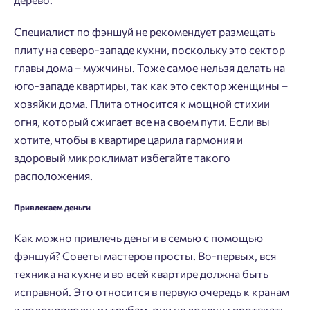
Введите номер телефона, чтобы войти или
Мы отправили код на номер .
зарегистрироваться.
Специалист по фэншуй не рекомендует размещать
плиту на северо-западе кухни, поскольку это сектор
Выслать код повторно через 00:58.
главы дома – мужчины. Тоже самое нельзя делать на
Телефон
юго-западе квартиры, так как это сектор женщины –
Отправить
хозяйки дома. Плита относится к мощной стихии
огня, который сжигает все на своем пути. Если вы
хотите, чтобы в квартире царила гармония и
Нажимая кнопку «Отправить», вы даёте согласие на обработку
здоровый микроклимат избегайте такого
персональных данных.
расположения.
Привлекаем деньги
Подтвердить
Как можно привлечь деньги в семью с помощью
фэншуй? Советы мастеров просты. Во-первых, вся
техника на кухне и во всей квартире должна быть
исправной. Это относится в первую очередь к кранам
и водопроводным трубам, они не должны протекать