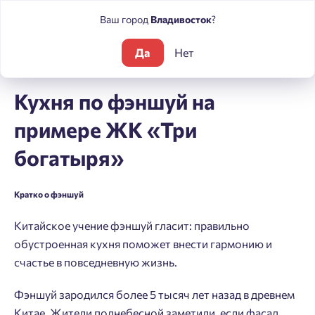
Ваш город
Владивосток
?
Да
Нет
Блог
Статьи
Кухня по фэншуй на примере ЖК «Три богат
Кухня по фэншуй на
примере ЖК «Три
богатыря»
Кратко о фэншуй
Китайское учение фэншуй гласит: правильно
обустроенная кухня поможет внести гармонию и
счастье в повседневную жизнь.
Фэншуй зародился более 5 тысяч лет назад в древнем
Китае. Жители поднебесной заметили, если фасад