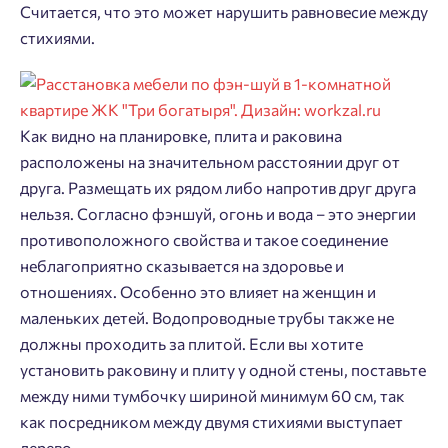
Считается, что это может нарушить равновесие между
Добро пожаловать в личный
Пожалуйста, оставьте ваши контакты и мы вам
стихиями.
кабинет
перезвоним.
Выбор города
Добавляйте планировки в избранное
Имя
Как видно на планировке, плита и раковина
Нет времени выбирать?
Делитесь подборками
Краснодар
расположены на значительном расстоянии друг от
Пермь
друга. Размещать их рядом либо напротив друг друга
Подбор квартиры за 3 минуты
Телефон
Больше никаких паролей! Введите номер
нельзя. Согласно фэншуй, огонь и вода – это энергии
Ростов-на-Дону
телефона, кликнув на кнопку «Войти» ниже
противоположного свойства и такое соединение
Начать
Екатеринбург
и мы вышлем вам одноразовый код
неблагоприятно сказывается на здоровье и
Владивосток
подтверждения.
Согласен на обработку
персональных данных
отношениях. Особенно это влияет на женщин и
Астрахань
маленьких детей. Водопроводные трубы также не
Согласен получать информационную рассылку
должны проходить за плитой. Если вы хотите
Войти
установить раковину и плиту у одной стены, поставьте
Отправить
между ними тумбочку шириной минимум 60 см, так
Личный кабинет
Личный кабинет
как посредником между двумя стихиями выступает
дерево.