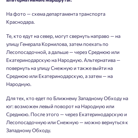
На фото — схема департамента транспорта
Краснодара.
Те, кто едут на север, могут свернуть направо — на
улицу Генерала Корнилова, затем поехать по
Лесопосадочной, а дальше — через Среднюю или
Екатеринодарскую на Народную. Альтернатива —
повернуть на улицу Снежную и также выйти на
Среднюю или Екатеринодарскую, а затем — на
Народную.
Для тех, кто едет по Ближнему Западному Обходу на
юг: возможен левый поворот на Народную или
Добро пожаловать в личный
Среднюю. После этого — через Екатеринодарскую и
Пожалуйста, оставьте ваши контакты и мы вам
кабинет
Лесопосадочную или Снежную — можно вернуться к
перезвоним.
Выбор города
Западному Обходу.
Добавляйте планировки в избранное
Имя