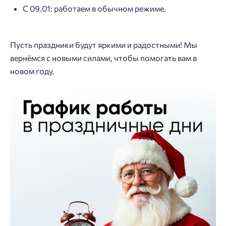
С 09.01: работаем в обычном режиме.
Пусть праздники будут яркими и радостными! Мы
вернёмся с новыми силами, чтобы помогать вам в
новом году.
Добро пожаловать в личный
Пожалуйста, оставьте ваши контакты и мы вам
кабинет
перезвоним.
Выбор города
Добавляйте планировки в избранное
Имя