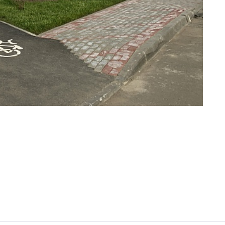
Нажимая кнопку «Отправить», вы даёте согласие на обработку
персональных данных.
${ getCodeBtnText }