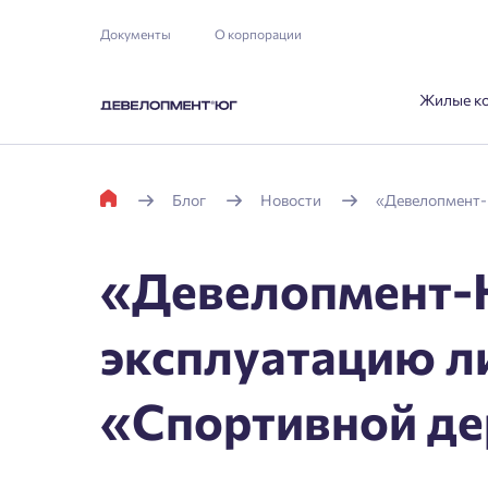
Документы
О корпорации
Жилые к
Блог
Новости
«Девелопмент-Ю
«Девелопмент-Ю
эксплуатацию ли
«Спортивной де