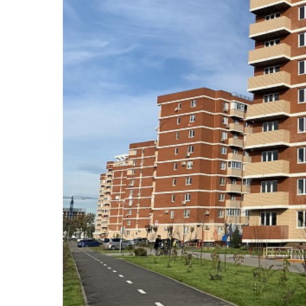
Согл
Сог