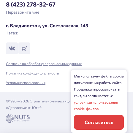
8 (423) 278-32-67
Личный кабинет
Личный кабинет
Перезвоните мне
Введите номер телефона, чтобы войти или
Мы отправили код на номер .
г. Владивосток, ул. Светланская, 143
зарегистрироваться.
1 этаж
Выслать код повторно через 00:58.
Телефон
Отправить
Согласие на обработку персональных данных
Политика конфиденциальности
Мы используем файлы cookie
Условия использования
для улучшения работы сайта.
Нажимая кнопку «Отправить», вы даёте согласие на обработку
Продолжая просматривать
персональных данных.
сайт, вы соглашаетесь с
©1995 — 2026 Строительно-инвестиционная корпорация
условиями использования
«Девелопмент-Юг»®
cookie-файлов
Подтвердить
Согласиться