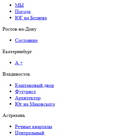
МЫ
Погода
ЮГ на Беляева
Ростов-на-Дону
Состояние
Екатеринбург
А +
Владивосток
Каштановый двор
Футурист
Архитектор
Юг на Маковского
Астрахань
Речные кварталы
Центральный