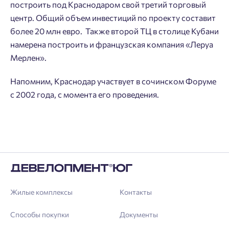
Астрахань
построить под Краснодаром свой третий торговый
Согласен получать информационную рассылку
центр. Общий объем инвестиций по проекту составит
Войти
более 20 млн евро. Также второй ТЦ в столице Кубани
Отправить
намерена построить и французская компания «Леруа
Личный кабинет
Личный кабинет
Мерлен».
Введите номер телефона, чтобы войти или
Мы отправили код на номер .
Напомним, Краснодар участвует в сочинском Форуме
зарегистрироваться.
с 2002 года, с момента его проведения.
Выслать код повторно через 00:58.
Телефон
Отправить
Нажимая кнопку «Отправить», вы даёте согласие на обработку
Жилые комплексы
Контакты
персональных данных.
Способы покупки
Документы