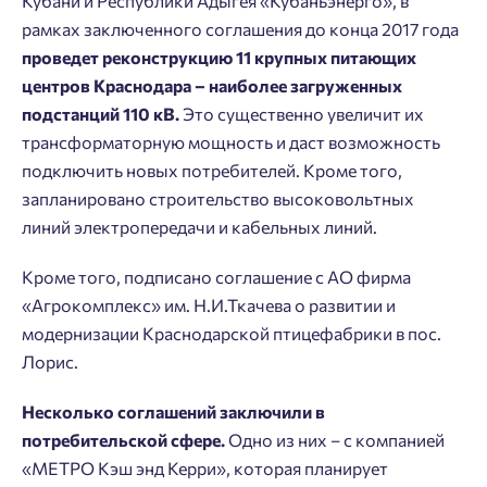
Кубани и Республики Адыгея «Кубаньэнерго», в
рамках заключенного соглашения до конца 2017 года
проведет реконструкцию 11 крупных питающих
центров Краснодара – наиболее загруженных
подстанций 110 кВ.
Это существенно увеличит их
трансформаторную мощность и даст возможность
подключить новых потребителей. Кроме того,
Добро пожаловать в личный
Пожалуйста, оставьте ваши контакты и мы вам
запланировано строительство высоковольтных
кабинет
перезвоним.
линий электропередачи и кабельных линий.
Выбор города
Добавляйте планировки в избранное
Имя
Кроме того, подписано соглашение с АО фирма
Нет времени выбирать?
«Агрокомплекс» им. Н.И.Ткачева о развитии и
Делитесь подборками
Краснодар
модернизации Краснодарской птицефабрики в пос.
Пермь
Подбор квартиры за 3 минуты
Лорис.
Телефон
Больше никаких паролей! Введите номер
Ростов-на-Дону
телефона, кликнув на кнопку «Войти» ниже
Несколько соглашений заключили в
Начать
Екатеринбург
и мы вышлем вам одноразовый код
потребительской сфере.
Одно из них – с компанией
Владивосток
подтверждения.
Согласен на обработку
персональных данных
«МЕТРО Кэш энд Керри», которая планирует