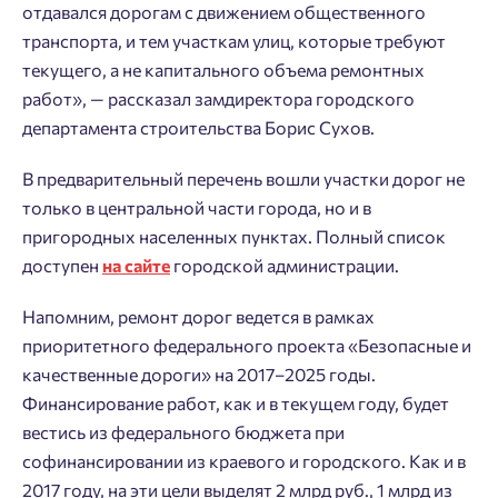
отдавался дорогам с движением общественного
транспорта, и тем участкам улиц, которые требуют
текущего, а не капитального объема ремонтных
работ», — рассказал замдиректора городского
департамента строительства Борис Сухов.
В предварительный перечень вошли участки дорог не
только в центральной части города, но и в
пригородных населенных пунктах. Полный список
доступен
на сайте
городской администрации.
Напомним, ремонт дорог ведется в рамках
приоритетного федерального проекта «Безопасные и
качественные дороги» на 2017–2025 годы.
Финансирование работ, как и в текущем году, будет
вестись из федерального бюджета при
софинансировании из краевого и городского. Как и в
Добро пожаловать в личный
2017 году, на эти цели выделят 2 млрд руб., 1 млрд из
Пожалуйста, оставьте ваши контакты и мы вам