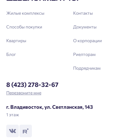
зарегистрироваться.
Жилые комплексы
Контакты
Выслать код повторно через 00:58.
Телефон
Способы покупки
Документы
Отправить
Квартиры
О корпорации
Блог
Риелторам
Нажимая кнопку «Отправить», вы даёте согласие на обработку
персональных данных.
Подрядчикам
8 (423) 278-32-67
Подтвердить
Перезвоните мне
г. Владивосток, ул. Светланская, 143
1 этаж