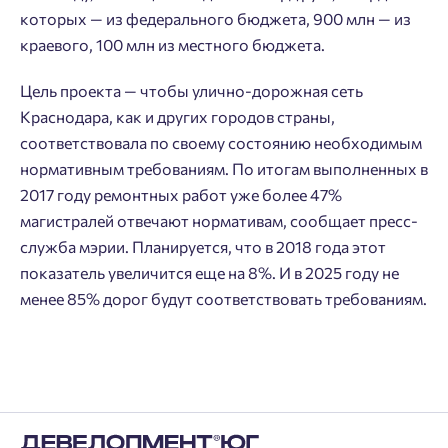
которых — из федерального бюджета, 900 млн — из
кабинет
перезвоним.
краевого, 100 млн из местного бюджета.
Выбор города
Добавляйте планировки в избранное
Имя
Цель проекта — чтобы улично-дорожная сеть
Нет времени выбирать?
Делитесь подборками
Краснодара, как и других городов страны,
Краснодар
соответствовала по своему состоянию необходимым
Пермь
Подбор квартиры за 3 минуты
нормативным требованиям. По итогам выполненных в
Телефон
Больше никаких паролей! Введите номер
Ростов-на-Дону
2017 году ремонтных работ уже более 47%
телефона, кликнув на кнопку «Войти» ниже
Начать
Екатеринбург
магистралей отвечают нормативам, сообщает пресс-
и мы вышлем вам одноразовый код
служба мэрии. Планируется, что в 2018 года этот
Владивосток
подтверждения.
Согласен на обработку
персональных данных
показатель увеличится еще на 8%. И в 2025 году не
Астрахань
менее 85% дорог будут соответствовать требованиям.
Согласен получать информационную рассылку
Войти
Отправить
Личный кабинет
Личный кабинет
Введите номер телефона, чтобы войти или
Мы отправили код на номер .