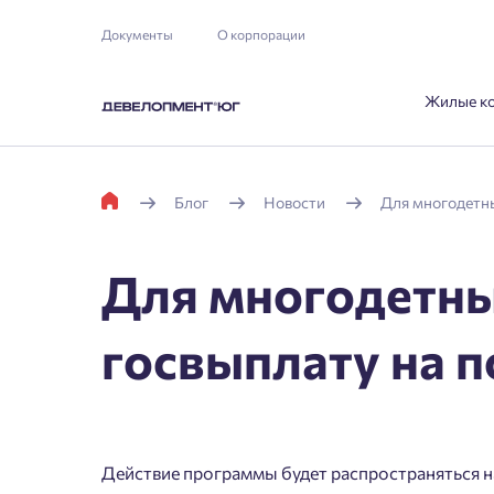
Документы
О корпорации
Жилые к
Блог
Новости
Для многодетны
Для многодетны
госвыплату на 
Действие программы будет распространяться н