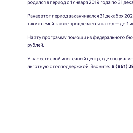
родился в период с 1 января 2019 года по 31 де
Ранее этот период заканчивался 31 декабря 20
таких семей также продлевается на год — до 1 
Пожалу
На эту программу помощи из федерального бюд
Нет
рублей.
Имя
У нас есть свой ипотечный центр, где специали
льготную с господдержкой. Звоните:
8 (861) 
Согл
Сог