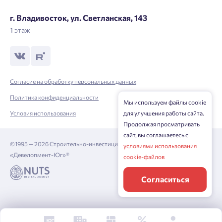
Нажимая кнопку «Отправить», вы даёте согласие на обработку
г. Владивосток, ул. Светланская, 143
персональных данных.
1 этаж
Подтвердить
Согласие на обработку персональных данных
Политика конфиденциальности
Мы используем файлы cookie
Условия использования
для улучшения работы сайта.
Продолжая просматривать
сайт, вы соглашаетесь с
©1995 — 2026 Строительно-инвестиционная корпорация
условиями использования
«Девелопмент-Юг»®
cookie-файлов
Согласиться