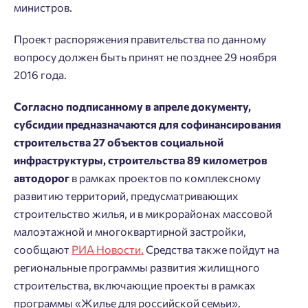
министров.
Проект распоряжения правительства по данному
вопросу должен быть принят не позднее 29 ноября
2016 года.
Согласно подписанному в апреле документу,
субсидии предназначаются для софинансирования
строительства 27 объектов социальной
инфраструктуры, строительства 89 километров
автодорог
в рамках проектов по комплексному
развитию территорий, предусматривающих
Добро пожаловать в личный
Пожалуйста, оставьте ваши контакты и мы вам
строительство жилья, и в микрорайонах массовой
кабинет
перезвоним.
малоэтажной и многоквартирной застройки,
Выбор города
сообщают
РИА Новости.
Средства также пойдут на
Добавляйте планировки в избранное
Имя
региональные программы развития жилищного
Нет времени выбирать?
Делитесь подборками
Краснодар
строительства, включающие проекты в рамках
программы «Жилье для российской семьи».
Пермь