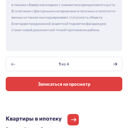
в технике «баварская кладка» с элементами декоративного руста.
В сочетании с фактурными материалами в песочных и золотисто-
винных оттенках они подчеркивают статусность объекта.
Благодаря продуманной акцентной подсветке фасадов дом
станет новой доминантной точкой притяжения района.
1
из
4
Записаться на просмотр
Квартиры
в ипотеку