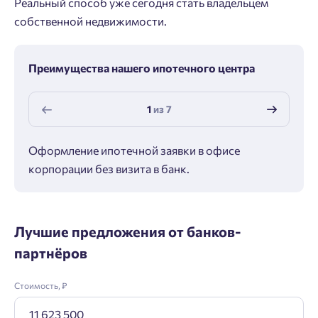
Реальный способ уже сегодня стать владельцем
собственной недвижимости.
Преимущества нашего ипотечного центра
1
из
7
Оформление ипотечной заявки в офисе
Макс
корпорации без визита в банк.
ипот
Лучшие предложения от банков-
партнёров
Стоимость, ₽