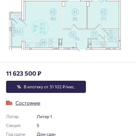
11 623 500 ₽
%
В ипотеку от 31 102 ₽/мес.
Состояние
Литер
Литер 1
Секция
5
Год сдачи
Дом сдан