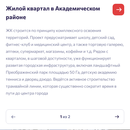
зарегистрироваться.
Жилой квартал в Академическом
Согласен на обработку
персональных данных
Выслать код повторно через 00:58.
районе
Согласен получать информационную рассылку
Телефон
ЖК строится по принципу комплексного освоения
Отправить
Отправить
территорий. Проект предусматривает школу, детский сад,
фитнес-клуб и медицинский центр, а также торговую галерею,
аптеки, супермаркет, магазины, кофейни и т.д. Рядом с
Нажимая кнопку «Отправить», вы даёте согласие на обработку
кварталом, в шаговой доступности, уже функционирует
персональных данных.
развитая городская инфраструктура, включая ландшафтный
Преображенский парк площадью 50 Га, детскую академию
тенниса и дворец дзюдо. Ведётся активное строительство
Подтвердить
трамвайной линии, которая существенно сократит время в
пути до центра города
1
из
2