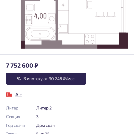
7 752 600 ₽
%
В ипотеку от 30 246 ₽/мес.
А +
Литер
Литер 2
Секция
3
Год сдачи
Дом сдан
Этаж
5 из 25