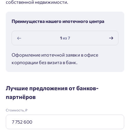
собственной недвижимости.
Преимущества нашего ипотечного центра
1
из
7
Оформление ипотечной заявки в офисе
Макс
корпорации без визита в банк.
ипот
Лучшие предложения от банков-
партнёров
Стоимость, ₽