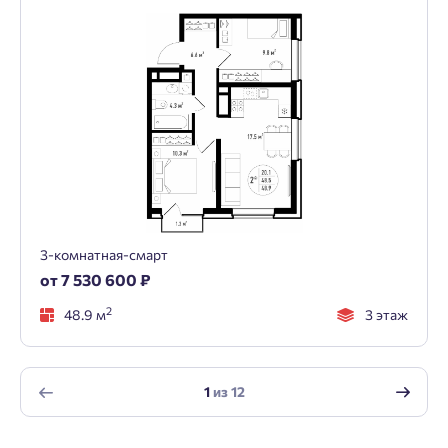
3-комнатная-смарт
от 7 530 600 ₽
2
48.9 м
3 этаж
1
из
12