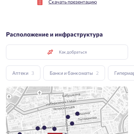
Скачать презентацию
Расположение и инфраструктура
Как добраться
Аптеки
3
Банки и банкоматы
2
Гиперма