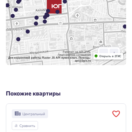
Работает на API 2ГИС
Лицензионное соглашение
Открыть в 2ГИС
Для корректной работы Raster JS API нужен ключ. Помощь:
api@2gis.ru
Похожие квартиры
Центральный
Сравнить