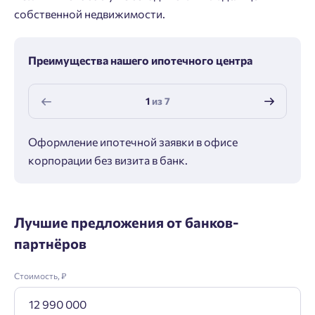
собственной недвижимости.
Преимущества нашего ипотечного центра
1
из
7
Оформление ипотечной заявки в офисе
Макс
корпорации без визита в банк.
ипот
Лучшие предложения от банков-
партнёров
Стоимость, ₽